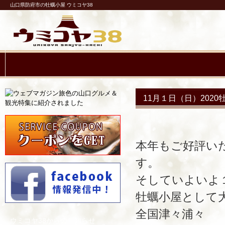
山口県防府市の牡蠣小屋 ウミコヤ38
11月１日（日）202
本年もご好評い
す。
そしていよいよ
牡蠣小屋として
全国津々浦々
ウミコヤ38からのお知らせ