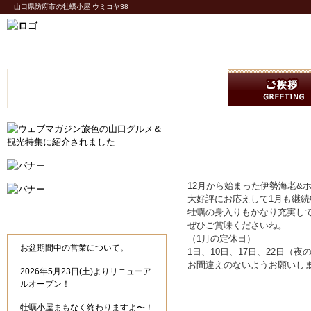
山口県防府市の牡蠣小屋 ウミコヤ38
伊勢海老&ホッキ貝フ
12月から始まった伊勢海老&
大好評にお応えして1月も継続
牡蠣の身入りもかなり充実し
ウミコヤ38からのお知らせ
ぜひご賞味くださいね。
（1月の定休日）
お盆期間中の営業について。
1日、10日、17日、22日（夜
お間違えのないようお願いし
2026年5月23日(土)よりリニューア
ルオープン！
牡蠣小屋まもなく終わりますよ〜！